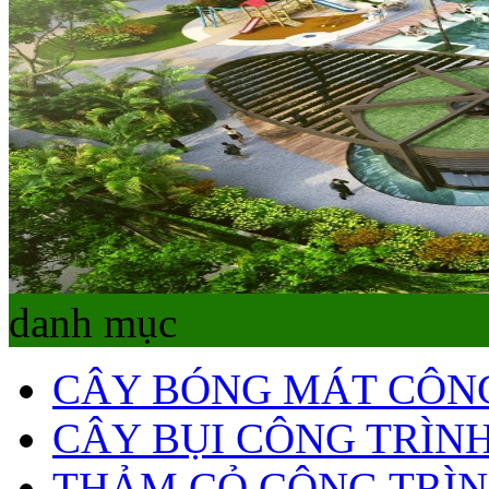
danh mục
CÂY BÓNG MÁT CÔN
CÂY BỤI CÔNG TRÌN
THẢM CỎ CÔNG TRÌ