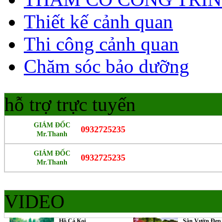
Thiết kế cảnh quan
Thi công cảnh quan
Chăm sóc bảo dưỡng
hỗ trợ trực tuyến
GIÁM ĐỐC
0932725235
Mr.Thanh
GIÁM ĐỐC
0932725235
Mr.Thanh
VIDEO
Hồ Cá Koi
Sân Vườn Đẹp