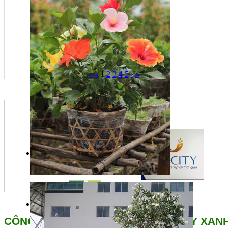
«
‹
1
2
3
4
5
›
»
CÔNG TY CỔ PHẦN CẢNH QUAN CÂY XANH