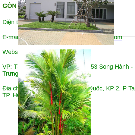
GÒN
0932 72 52 35
Điện thoại:
E-mail:
canhquancayxanhsaigon@gmail.com
Website: canhquancayxanh.com
VP: Tầng 1 - Cao ốc An Khánh - 53 Song Hành - 
Trưng, TP.HCM
Địa chỉ trụ sở : 40/10A Ngô Chí Quốc, KP 2, P T
TP. HCM