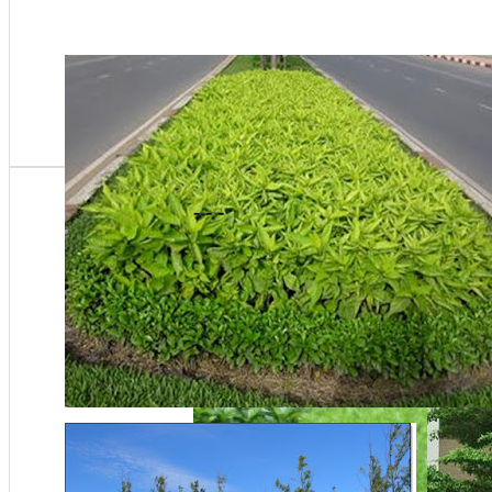
- - -