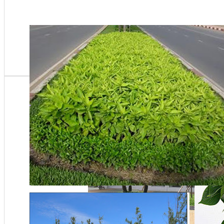
- - -