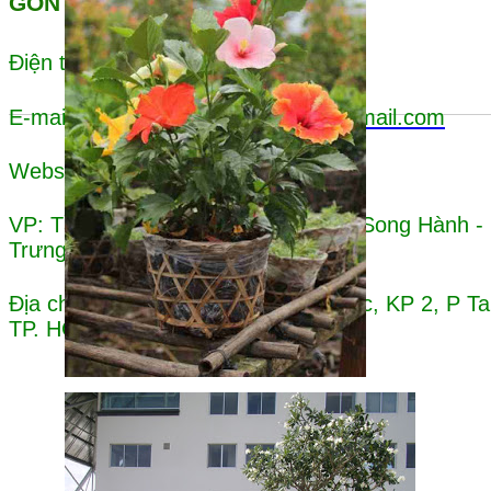
GÒN
0932 72 52 35
Điện thoại:
E-mail:
canhquancayxanhsaigon@gmail.com
Website: canhquancayxanh.com
VP: Tầng 1 - Cao ốc An Khánh - 53 Song Hành - 
Trưng, TP.HCM
Địa chỉ trụ sở : 40/10A Ngô Chí Quốc, KP 2, P T
TP. HCM