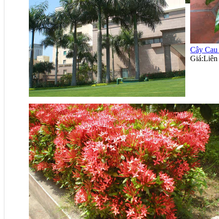
Cây Cau Trắng
Giá:
Liên hệ
Cây Cau
Giá:
Liên