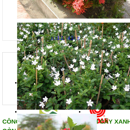
«
‹
1
2
3
4
5
›
»
CÔNG TY CỔ PHẦN CẢNH QUAN CÂY XANH