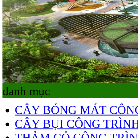
danh mục
CÂY BÓNG MÁT CÔN
CÂY BỤI CÔNG TRÌN
THẢM CỎ CÔNG TRÌ