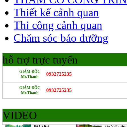
Thiết kế cảnh quan
Thi công cảnh quan
Chăm sóc bảo dưỡng
hỗ trợ trực tuyến
GIÁM ĐỐC
0932725235
Mr.Thanh
GIÁM ĐỐC
0932725235
Mr.Thanh
VIDEO
Hồ Cá Koi
Sân Vườn Đẹp