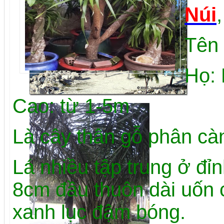
Núi
Tên 
Họ:
Cao: từ 1-5m
Là cây thân gỗ phân càn
Lá nhiều tập trung ở đỉ
8cm đầu thuôn dài uốn 
xanh lục đậm bóng.